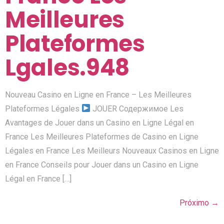
Meilleures
Plateformes
Lgales.948
Nouveau Casino en Ligne en France – Les Meilleures
Plateformes Légales
JOUER Содержимое Les
Avantages de Jouer dans un Casino en Ligne Légal en
France Les Meilleures Plateformes de Casino en Ligne
Légales en France Les Meilleurs Nouveaux Casinos en Ligne
en France Conseils pour Jouer dans un Casino en Ligne
Légal en France […]
Próximo
→