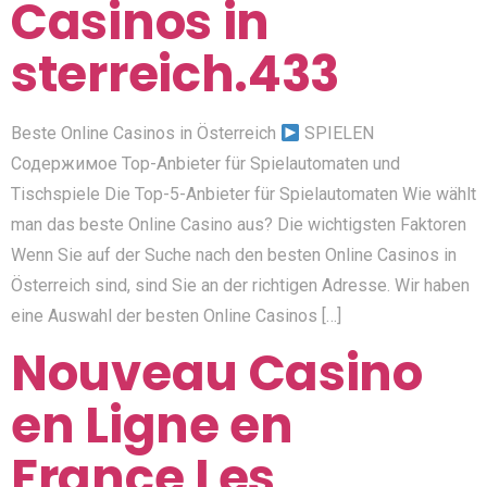
Casinos in
sterreich.433
Beste Online Casinos in Österreich
SPIELEN
Содержимое Top-Anbieter für Spielautomaten und
Tischspiele Die Top-5-Anbieter für Spielautomaten Wie wählt
man das beste Online Casino aus? Die wichtigsten Faktoren
Wenn Sie auf der Suche nach den besten Online Casinos in
Österreich sind, sind Sie an der richtigen Adresse. Wir haben
eine Auswahl der besten Online Casinos […]
Nouveau Casino
en Ligne en
France Les