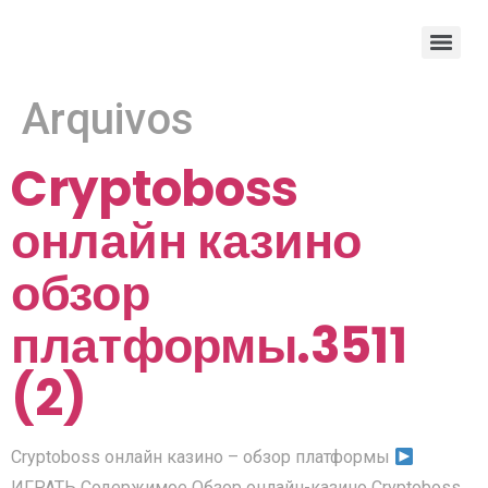
Arquivos
Cryptoboss
онлайн казино
обзор
платформы.3511
(2)
Cryptoboss онлайн казино – обзор платформы
ИГРАТЬ Содержимое Обзор онлайн-казино Cryptoboss