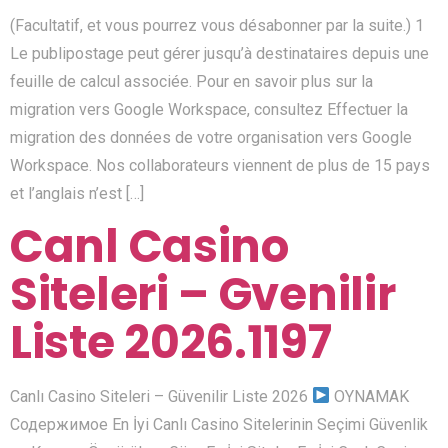
(Facultatif, et vous pourrez vous désabonner par la suite.) 1
Le publipostage peut gérer jusqu’à destinataires depuis une
feuille de calcul associée. Pour en savoir plus sur la
migration vers Google Workspace, consultez Effectuer la
migration des données de votre organisation vers Google
Workspace. Nos collaborateurs viennent de plus de 15 pays
et l’anglais n’est […]
Canl Casino
Siteleri – Gvenilir
Liste 2026.1197
Canlı Casino Siteleri – Güvenilir Liste 2026
OYNAMAK
Содержимое En İyi Canlı Casino Sitelerinin Seçimi Güvenlik