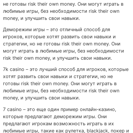
не готовы risk their own money. Они могут играть в
любимые игры, без необходимости risk their own
money, и улучшить свои навыки.
Деморежим игры – это отличный способ для
игроков, которые хотят развить свои навыки и
стратегии, но не готовы risk their own money. Они
могут играть в любимые игры, без необходимости
risk their own money, и улучшить свои навыки.
7k casino – это лучший способ для игроков, которые
хотят развить свои навыки и стратегии, но не
готовы risk their own money. Они могут играть в
любимые игры, без необходимости risk their own
money, и улучшить свои навыки.
7 casino – это еще один пример онлайн-казино,
которые предлагают деморежим игры. Они
предлагают игрокам возможность играть в их
любимые игры, такие как рулетка, blackjack, покер и