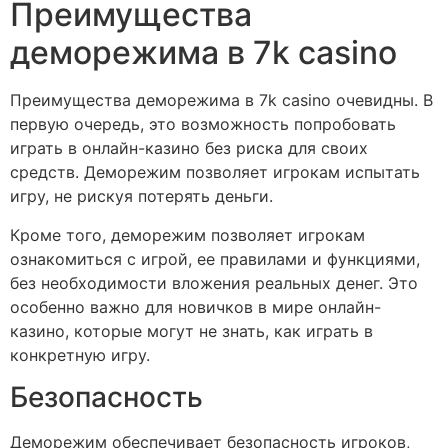
Преимущества
деморежима в 7k casino
Преимущества деморежима в 7k casino очевидны. В
первую очередь, это возможность попробовать
играть в онлайн-казино без риска для своих
средств. Деморежим позволяет игрокам испытать
игру, не рискуя потерять деньги.
Кроме того, деморежим позволяет игрокам
ознакомиться с игрой, ее правилами и функциями,
без необходимости вложения реальных денег. Это
особенно важно для новичков в мире онлайн-
казино, которые могут не знать, как играть в
конкретную игру.
Безопасность
Деморежим обеспечивает безопасность игроков,