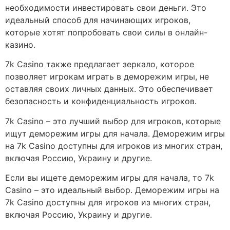
необходимости инвестировать свои деньги. Это
идеальный способ для начинающих игроков,
которые хотят попробовать свои силы в онлайн-
казино.
7k Casino также предлагает зеркало, которое
позволяет игрокам играть в деморежим игры, не
оставляя своих личных данных. Это обеспечивает
безопасность и конфиденциальность игроков.
7k Casino – это лучший выбор для игроков, которые
ищут деморежим игры для начала. Деморежим игры
на 7k Casino доступны для игроков из многих стран,
включая Россию, Украину и другие.
Если вы ищете деморежим игры для начала, то 7k
Casino – это идеальный выбор. Деморежим игры на
7k Casino доступны для игроков из многих стран,
включая Россию, Украину и другие.