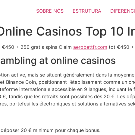
SOBRE NÓS
ESTRUTURA
DIFERENCI
Online Casinos Top 10 
t €450 + 250 gratis spins Claim
aerobettfr.com
tot €450 + 
ambling at online casinos
tion active, mais se situent généralement dans la moyenne d
t Binance Coin, positionnant l’établissement comme un choix
rme internationale accessible en 9 langues, incluant le fran
tandis que les retraits sont possibles dès 20 €. Les dépôt
s, portefeuilles électroniques et solutions alternatives selo
ez déposer 20 € minimum pour chaque bonus.