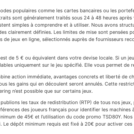
hodes populaires comme les cartes bancaires ou les portefe
etraits sont généralement traités sous 24 à 48 heures après
tent simples à comprendre et à utiliser. Nous avons struct
es clairement définies. Les limites de mise sont pensées pou
lus de jeux en ligne, sélectionnés auprès de fournisseurs 
est de 5 € ou équivalent dans votre devise locale. Si un je
lables uniquement sur le jeu spécifié. Elle vous permet de
ine action immédiate, avantages concrets et liberté de ch
tous les gains qui en découlent seront annulés. Cette restric
ring n’est possible que sur certains jeux.
ublions les taux de redistribution (RTP) de tous nos jeux,
érences des joueurs français pour identifier les machines à
inimum de 45€ et l’utilisation du code promo TSD80Y. Nos 
. Le dépôt minimum requis est fixé à 20€ pour activer ces 