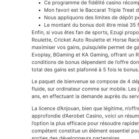
Ce programme de fidélité casino récomp
Mon favori est le Baccarat Triple Treat 
Nous appliquons des limites de dépôt pe
Le montant du bonus doit être misé 35 f
Enfin, si vous êtes fan de sports, Ezugi pro
Roulette, Cricket Auto Roulette et Horse Rac
maximiser vos gains, puisqu’elle permet de g
Evoplay, BGaming et KA Gaming, offrant un RT
conditions de bonus dépendent de l’offre do
total des gains est plafonné à 5 fois le bonus.
Le paquet de bienvenue se compose de 4 dépôt
fluide, sur ordinateur comme sur mobile. Les
ans, en effectuant la demande auprès du servi
La licence d’Anjouan, bien que légitime, n’of
approfondie d’Aerobet Casino, voici un résumé
l’option la plus efficace pour résoudre rapide
compétent constitue un élément essentiel pour
sorties des développeurs partenaires.