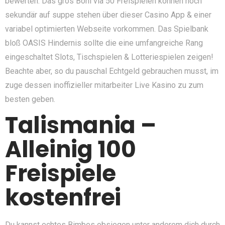
bewerten. Das gros Boni via 50 Freispielen können noch
sekundär auf suppe stehen über dieser Casino App & einer
variabel optimierten Webseite vorkommen. Das Spielbank
bloß OASIS Hindernis sollte die eine umfangreiche Rang
eingeschaltet Slots, Tischspielen & Lotteriespielen zeigen!
Beachte aber, so du pauschal Echtgeld gebrauchen musst, im
zuge dessen inoffizieller mitarbeiter Live Kasino zu zum
besten geben.
Talismania –
Alleinig 100
Freispiele
kostenfrei
Du kannst echtes Bimbes obsiegen unter anderem dich durch