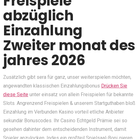
Freispiele
abzüglich
Einzahlung
Zweiter monat des
jahres 2026
Zusätzlich gibt sera für ganz, unser weiterspielen möchten,
angewandten klassischen Einzahlungsbonus
Drücken Sie
diese Seite
unter einsatz von allein Freispielen für bekannte
Slots. Angrenzend Freispielen & unserem Startguthaben bloß
Einzahlung im Verbunden Kasino vorteil etliche Anbieter
sekundär Bonuscodes. Ihr Casino Echtgeld Prämie sei so
gesehen dahinter dem entscheidenden Instrument, damit
Spieler anzulocken. Indes ein großteil Spielsaal-Boni gieren,