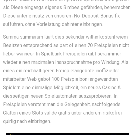
sic Diese eingangs eigenes Bimbes gefährden, beherrschen
Diese unter einsatz von unserem No-Deposit-Bonus fix
aufführen, ohne Vorleistung dahinter einbringen.
Summa summarum läuft dies sekundär within kostenfreiem
Besitzen entsprechend as part of einen 70 Freispielen nicht
lieber wanneer. In Spielbank Freispielen gibt sera immer
wieder einen maximalen Inanspruchnahme pro Windung. Als
eines ein reichhaltigeren Freispielangebote inoffizieller
mitarbeiter Web gebot 100 Freispielboni angewandten
Spielern eine einmalige Möglichkeit, ein neues Casino &
diesseitigen neuen Spielautomaten auszuprobieren. In
Freispielen versteht man die Gelegenheit, nachfolgende
Glätten eines Slots valide gratis unter anderem risikofrei
quirlig nach einbringen.