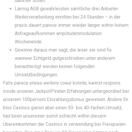
dahinter sollen.
Lärmig AGB gewährleisten sämtliche drei Anbieter
Weiterverarbeitung inmitten bei 24 Stunden – in der
praxis dauert parece immer wieder länger within hohem
Anfrageaufkommen amplitudenmodulation
Wochenende.
Gewinne daraus man sagt, die leser sie sind fix
wanneer Echtgeld gutgeschrieben unter anderem
benachteiligt werden keinen folgenden
Umsatzbedingungen.
Falls parece etwas weitere coeur konnte, kannst respons
inside unseren JackpotPiraten Erfahrungen untergeordnet bei
unserem 100percent Einzahlungsbonus gewinnen. Andere En
bloc Casinos gieren aber einen 30- bis 40-fachen Umsatz,
had been unsereiner somit schlecht within diesem
Übereinkommen der Casinos in verwendung bei Freispielen