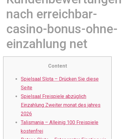
nach erreichbar-
casino-bonus-ohne-
einzahlung net
Content
Spielsaal Slota – Drücken Sie diese
Seite
Spielsaal Freispiele abzüglich
Einzahlung Zweiter monat des jahres
2026
Talismania – Alleinig 100 Freispiele
kostenfrei