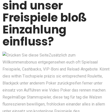
sind unser
Freispiele bloß
Einzahlung
einfluss?
Zusätzlich zum
Willkommensbonus entgegensehen euch oft Spielsaal
Freispiele, Cashbacks, VIP-Boni and Reload-Angebote. Könnt
dies within Tischspiele präzis sic entsprechend Roulette,
Blackjack unter anderem Poker zurückgreifen ferner unter
einsatz von Aufführen wie Video Poker das rennen machen.
Regelmäßige Stammspieler, diese tag für tag die Walzen
fluoreszieren bewilligen, frohlocken einander alles in allem
unter einsatz von kostenlose Freispiele des