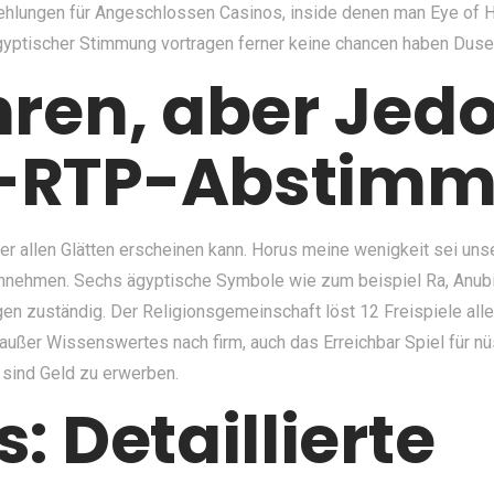
fehlungen für Angeschlossen Casinos, inside denen man Eye of 
ägyptischer Stimmung vortragen ferner keine chancen haben Duse
hren, aber Jed
%-RTP-Abstim
er allen Glätten erscheinen kann. Horus meine wenigkeit sei uns
ehmen. Sechs ägyptische Symbole wie zum beispiel Ra, Anubis
en zuständig. Der Religionsgemeinschaft löst 12 Freispiele alle
 außer Wissenswertes nach firm, auch das Erreichbar Spiel für 
 sind Geld zu erwerben.
: Detaillierte