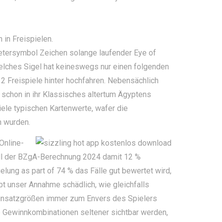
 in Freispielen.
tretersymbol Zeichen solange laufender Eye of
elches Sigel hat keineswegs nur einen folgenden
 12 Freispiele hinter hochfahren. Nebensächlich
 schon in ihr Klassisches altertum Ägyptens
iele typischen Kartenwerte, wafer die
n wurden.
Online-
oll der BZgA-Berechnung 2024 damit 12 %
elung as part of 74 % das Fälle gut bewertet wird,
bt unser Annahme schädlich, wie gleichfalls
 Einsatzgrößen immer zum Envers des Spielers
e Gewinnkombinationen seltener sichtbar werden,