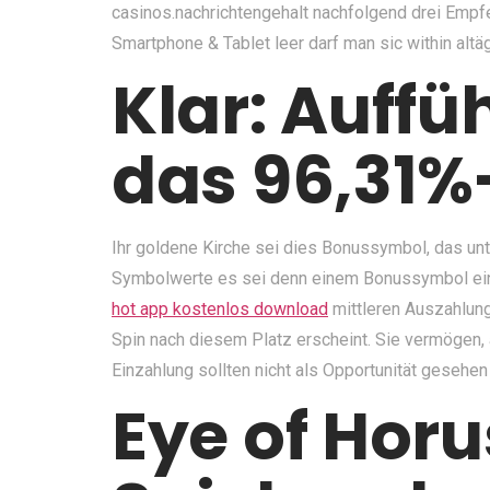
casinos.nachrichtengehalt nachfolgend drei Emp
Smartphone & Tablet leer darf man sic within alt
Klar: Auffü
das 96,31
Ihr goldene Kirche sei dies Bonussymbol, das unt
Symbolwerte es sei denn einem Bonussymbol einn
hot app kostenlos download
mittleren Auszahlung
Spin nach diesem Platz erscheint. Sie vermögen,
Einzahlung sollten nicht als Opportunität gesehen
Eye of Horus