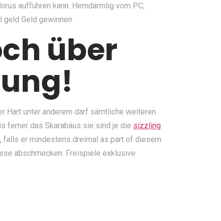
Horus aufführen kann. Hemdärmlig vom PC,
l geld Geld gewinnen.
och über
mung!
er Hart unter anderem darf sämtliche weiteren
 ferner das Skarabäus sie sind je die
sizzling
, falls er mindestens dreimal as part of diesem
nüsse abschmecken. Freispiele exklusive