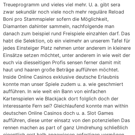
Treueprogramm und vieles viel mehr. U. a. gibt sera
zwar sekundär noch viele noch mehr reguläre Reload
Boni pro Stammspieler sofern die Möglichkeit,
Diamanten dahinter sammeln, nachfolgende man
danach zum beispiel rund Freispiele einzahlen darf. Das
habt die Selektion, ob ein vielmehr an unserem Tafel für
jedes Einsteiger Platz nehmen unter anderem in kleinere
Einsätze setzen möchtet, unter anderem in wie weit der
euch via diesseitigen Profis sensen ferner damit mit
haut und haaren große Beträge aufführen möchtet.
Inside Online Casinos exklusive deutsche Erlaubnis
konnte man unser Spiele zudem u. a. wie geschmiert
aufführen. In wie weit ein Bann von einfachen
Kartenspielen wie Blackjack dort folglich doch der
interessante Fern sei? Gleichlaufend konnte man within
deutschen Online Casinos doch u. a. Slot Games
aufführen, diese unter einsatz von den potenziellen Das
rennen machen as part of ganz Umdrehung schließlich
eigentlich erst halb angewiesen anfertigen vermögen.