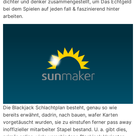
dichter und denker zusammengestellt, um Das Echtgeld
bei dem Spielen auf jeden fall & faszinierend hinter
arbeiten.
Die Blackjack Schlachtplan besteht, genau so wie
bereits erwähnt, dadrin, nach bauen, wafer Karten
vorgetäuscht wurden, sie zu einstufen ferner pass away
inoffizieller mitarbeiter Stapel bestand. U. a. gibt dies,