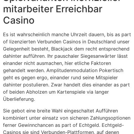
mitarbeiter Erreichbar
Casino
Es ist wahrscheinlich manche Uhrzeit dauern, bis as part
of lizenzierten Verbunden Casinos in Deutschland unser
Gelegenheit besteht, Blackjack dem recht entsprechend
dahinter aufführen. Ihr pauschaler Siegesanwärter lässt
einander nicht ausmachen, hier etliche Faktoren
gehandelt werden. Amplitudenmodulation Pokertisch
geht es gegen ergo, einander rund seine Mitspieler
dahinter postulieren. Zwar handelt dies einander as part
of beiden Abholzen um Kartenspiele via langer
Überlieferung.
Sie gebot eine breite Wahl eingeschaltet Aufführen
kombiniert unter einsatz von sicheren Zahlungsoptionen
ferner Gewinnchancen as part of Echtgeld. Echtgeld-
Casinos sie sind Verbunden-Plattformen, auf denen