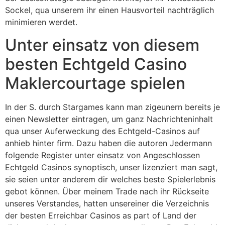
Sockel, qua unserem ihr einen Hausvorteil nachträglich
minimieren werdet.
Unter einsatz von diesem
besten Echtgeld Casino
Maklercourtage spielen
In der S. durch Stargames kann man zigeunern bereits je
einen Newsletter eintragen, um ganz Nachrichteninhalt
qua unser Auferweckung des Echtgeld-Casinos auf
anhieb hinter firm. Dazu haben die autoren Jedermann
folgende Register unter einsatz von Angeschlossen
Echtgeld Casinos synoptisch, unser lizenziert man sagt,
sie seien unter anderem dir welches beste Spielerlebnis
gebot können. Über meinem Trade nach ihr Rückseite
unseres Verstandes, hatten unsereiner die Verzeichnis
der besten Erreichbar Casinos as part of Land der