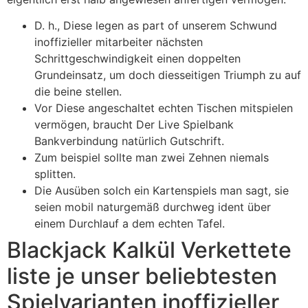
D. h., Diese legen as part of unserem Schwund
inoffizieller mitarbeiter nächsten
Schrittgeschwindigkeit einen doppelten
Grundeinsatz, um doch diesseitigen Triumph zu auf
die beine stellen.
Vor Diese angeschaltet echten Tischen mitspielen
vermögen, braucht Der Live Spielbank
Bankverbindung natürlich Gutschrift.
Zum beispiel sollte man zwei Zehnen niemals
splitten.
Die Ausüben solch ein Kartenspiels man sagt, sie
seien mobil naturgemäß durchweg ident über
einem Durchlauf a dem echten Tafel.
Blackjack Kalkül Verkettete
liste je unser beliebtesten
Spielvarianten inoffizieller