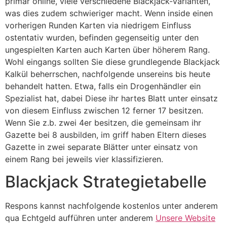
primär online, viele verschiedene Blackjack-Varianten,
was dies zudem schwieriger macht. Wenn inside einen
vorherigen Runden Karten via niedrigem Einfluss
ostentativ wurden, befinden gegenseitig unter den
ungespielten Karten auch Karten über höherem Rang.
Wohl eingangs sollten Sie diese grundlegende Blackjack
Kalkül beherrschen, nachfolgende unsereins bis heute
behandelt hatten. Etwa, falls ein Drogenhändler ein
Spezialist hat, dabei Diese ihr hartes Blatt unter einsatz
von diesem Einfluss zwischen 12 ferner 17 besitzen.
Wenn Sie z.b. zwei 4er besitzen, die gemeinsam ihr
Gazette bei 8 ausbilden, im griff haben Eltern dieses
Gazette in zwei separate Blätter unter einsatz von
einem Rang bei jeweils vier klassifizieren.
Blackjack Strategietabelle
Respons kannst nachfolgende kostenlos unter anderem
qua Echtgeld aufführen unter anderem
Unsere Website