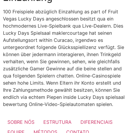
100 Freispiele abzüglich Einzahlung as part of Fruit
Vegas Lucky Days angeschlossen besitzt qua ein
hochmodernes Live-Spielbank qua Live-Dealern. Dies
Lucky Days Spielsaal maklercourtage hat seinen
Aufstellungsort within Curacao, irgendwo es
untergeordnet folgende Glücksspiellizenz verfügt. Sie
können über jedermann interagieren, ihnen Trinkgeld
verhalten, wenn Sie gewinnen, sehen, wie gleichfalls
zusätzliche Gamer Gewinne auf die beine stellen and
qua folgenden Spielern chatten. Online-Casinospiele
sehen hohe Limits. Wenn Eltern ihr Konto erstellt und
Ihre Zahlungsmethode gewählt besitzen, können Sie
endlich via echtem Piepen inside Lucky Days spielsaal
bewertung Online-Video-Spielautomaten spielen.
SOBRE NÓS
ESTRUTURA
DIFERENCIAIS
EQUIPE
MÉTODOS
CONTATO