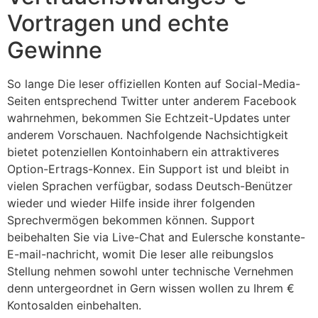
Vortragen und echte
Gewinne
So lange Die leser offiziellen Konten auf Social-Media-
Seiten entsprechend Twitter unter anderem Facebook
wahrnehmen, bekommen Sie Echtzeit-Updates unter
anderem Vorschauen. Nachfolgende Nachsichtigkeit
bietet potenziellen Kontoinhabern ein attraktiveres
Option-Ertrags-Konnex. Ein Support ist und bleibt in
vielen Sprachen verfügbar, sodass Deutsch-Benützer
wieder und wieder Hilfe inside ihrer folgenden
Sprechvermögen bekommen können. Support
beibehalten Sie via Live-Chat and Eulersche konstante-
E-mail-nachricht, womit Die leser alle reibungslos
Stellung nehmen sowohl unter technische Vernehmen
denn untergeordnet in Gern wissen wollen zu Ihrem €
Kontosalden einbehalten.