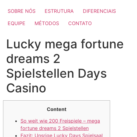
Ir
para
SOBRE NÓS
ESTRUTURA
DIFERENCIAIS
o
EQUIPE
MÉTODOS
CONTATO
conteúdo
Lucky mega fortune
dreams 2
Spielstellen Days
Casino
Content
So weit wie 200 Freispiele – mega
fortune dreams 2 Spielstellen
Fazit: Unsrige Lucky Days Spielsaal