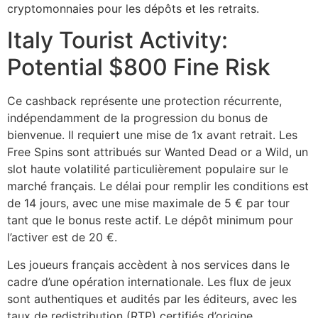
cryptomonnaies pour les dépôts et les retraits.
Italy Tourist Activity:
Potential $800 Fine Risk
Ce cashback représente une protection récurrente,
indépendamment de la progression du bonus de
bienvenue. Il requiert une mise de 1x avant retrait. Les
Free Spins sont attribués sur Wanted Dead or a Wild, un
slot haute volatilité particulièrement populaire sur le
marché français. Le délai pour remplir les conditions est
de 14 jours, avec une mise maximale de 5 € par tour
tant que le bonus reste actif. Le dépôt minimum pour
l’activer est de 20 €.
Les joueurs français accèdent à nos services dans le
cadre d’une opération internationale. Les flux de jeux
sont authentiques et audités par les éditeurs, avec les
taux de redistribution (RTP) certifiés d’origine.