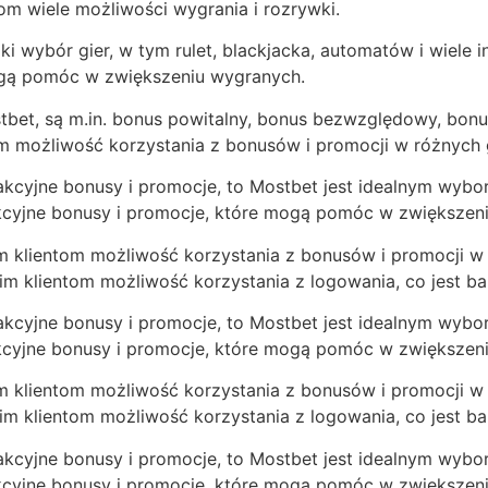
om wiele możliwości wygrania i rozrywki.
oki wybór gier, w tym rulet, blackjacka, automatów i wiele
ogą pomóc w zwiększeniu wygranych.
tbet, są m.in. bonus powitalny, bonus bezwzględowy, bonus
 możliwość korzystania z bonusów i promocji w różnych g
trakcyjne bonusy i promocje, to Mostbet jest idealnym wyb
rakcyjne bonusy i promocje, które mogą pomóc w zwiększen
im klientom możliwość korzystania z bonusów i promocji w 
m klientom możliwość korzystania z logowania, co jest ba
trakcyjne bonusy i promocje, to Mostbet jest idealnym wyb
rakcyjne bonusy i promocje, które mogą pomóc w zwiększen
im klientom możliwość korzystania z bonusów i promocji w 
m klientom możliwość korzystania z logowania, co jest ba
trakcyjne bonusy i promocje, to Mostbet jest idealnym wyb
rakcyjne bonusy i promocje, które mogą pomóc w zwiększen