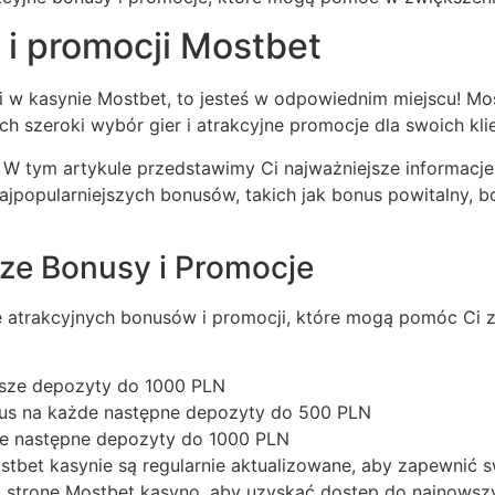
 i promocji Mostbet
i w kasynie Mostbet, to jesteś w odpowiednim miejscu! Mos
ch szeroki wybór gier i atrakcyjne promocje dla swoich kli
! W tym artykule przedstawimy Ci najważniejsze informacj
jpopularniejszych bonusów, takich jak bonus powitalny, b
ze Bonusy i Promocje
e atrakcyjnych bonusów i promocji, które mogą pomóc Ci 
wsze depozyty do 1000 PLN
us na każde następne depozyty do 500 PLN
de następne depozyty do 1000 PLN
tbet kasynie są regularnie aktualizowane, aby zapewnić 
 stronę Mostbet kasyno, aby uzyskać dostęp do najnowsz