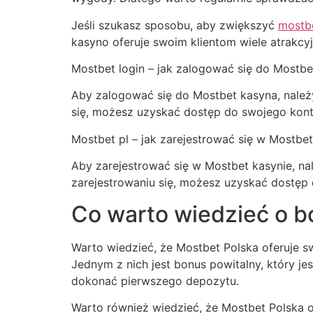
Jeśli szukasz sposobu, aby zwiększyć
mostb
kasyno oferuje swoim klientom wiele atrakc
Mostbet login – jak zalogować się do Mostbe
Aby zalogować się do Mostbet kasyna, należy
się, możesz uzyskać dostęp do swojego kont
Mostbet pl – jak zarejestrować się w Mostbet
Aby zarejestrować się w Mostbet kasynie, nale
zarejestrowaniu się, możesz uzyskać dostęp 
Co warto wiedzieć o b
Warto wiedzieć, że Mostbet Polska oferuje 
Jednym z nich jest bonus powitalny, który je
dokonać pierwszego depozytu.
Warto również wiedzieć, że Mostbet Polska of