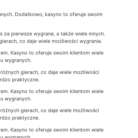
 innych. Dodatkowo, kasyno to oferuje swoim
 za pierwsze wygrane, a także wiele innych.
ierach, co daje wiele możliwości wygrania.
orem. Kasyno to oferuje swoim klientom wiele
iu wygranych.
różnych gierach, co daje wiele możliwości
rdzo praktyczne.
orem. Kasyno to oferuje swoim klientom wiele
iu wygranych.
różnych gierach, co daje wiele możliwości
rdzo praktyczne.
orem. Kasyno to oferuje swoim klientom wiele
iu wygranych.