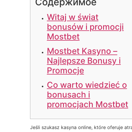
Содержимое
Witaj w świat
bonusów i promocji
Mostbet
Mostbet Kasyno –
Najlepsze Bonusy i
Promocje
Co warto wiedzieć o
bonusach i
promocjach Mostbet
Jeśli szukasz kasyna online, które oferuje at