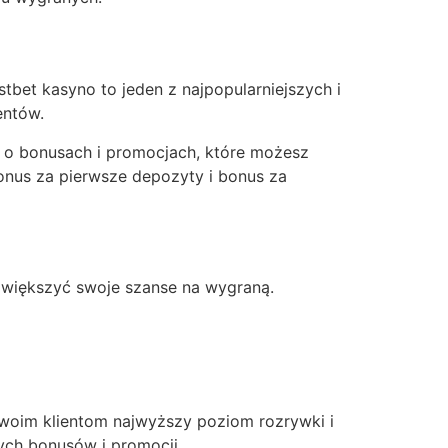
tbet kasyno to jeden z najpopularniejszych i
entów.
e o bonusach i promocjach, które możesz
onus za pierwsze depozyty i bonus za
zwiększyć swoje szanse na wygraną.
swoim klientom najwyższy poziom rozrywki i
ych bonusów i promocji.