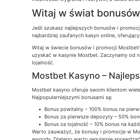
Witaj w świat bonusów
Jeśli szukasz najlepszych bonusów i promocj
najbardziej zaufanych kasyn online, oferujący
Witaj w świecie bonusów i promocji Mostbet
uzyskać w kasynie Mostbet. Zaczynamy od na
lojalność.
Mostbet Kasyno – Najleps
Mostbet kasyno oferuje swoim klientom wiel
Najpopularniejszymi bonusami są:
Bonus powitalny – 100% bonus na pier
Bonus za pierwsze depozyty – 50% bon
Bonus za lojalność – 10% bonus na każ
Warto zauważyć, że bonusy i promocje w Mos
wygody. Dlatego warto regularnie sprawdzać