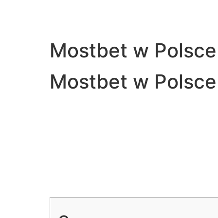
Ir
para
o
conteúdo
Mostbet w Polsce
Mostbet w Polsce