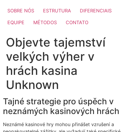
Ir
para
SOBRE NÓS
ESTRUTURA
DIFERENCIAIS
o
EQUIPE
MÉTODOS
CONTATO
conteúdo
Objevte tajemství
velkých výher v
hrách kasina
Unknown
Tajné strategie pro úspěch v
neznámých kasinových hrách
Neznámé kasinové hry mohou přinášet vzrušení a
neopakovatelné zážitky, ale vyžadují také specifické