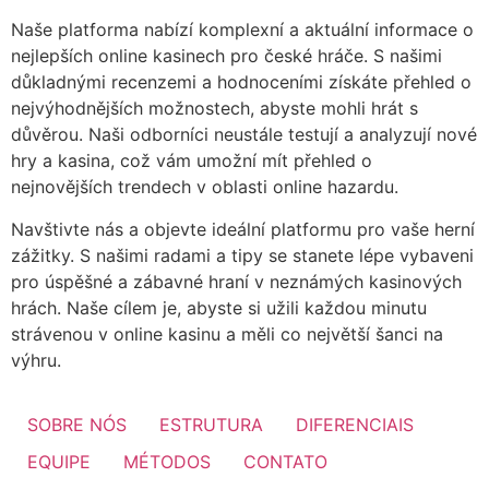
Naše platforma nabízí komplexní a aktuální informace o
nejlepších online kasinech pro české hráče. S našimi
důkladnými recenzemi a hodnoceními získáte přehled o
nejvýhodnějších možnostech, abyste mohli hrát s
důvěrou. Naši odborníci neustále testují a analyzují nové
hry a kasina, což vám umožní mít přehled o
nejnovějších trendech v oblasti online hazardu.
Navštivte nás a objevte ideální platformu pro vaše herní
zážitky. S našimi radami a tipy se stanete lépe vybaveni
pro úspěšné a zábavné hraní v neznámých kasinových
hrách. Naše cílem je, abyste si užili každou minutu
strávenou v online kasinu a měli co největší šanci na
výhru.
SOBRE NÓS
ESTRUTURA
DIFERENCIAIS
EQUIPE
MÉTODOS
CONTATO