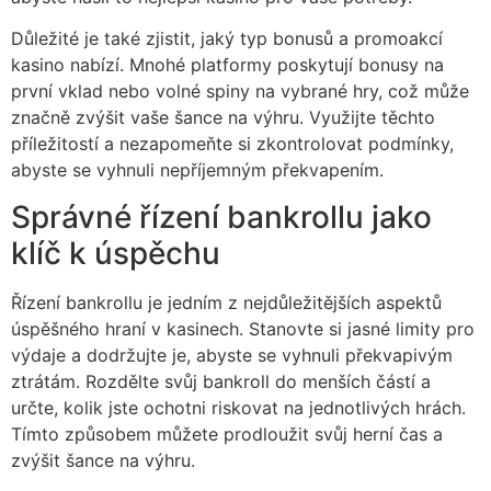
Důležité je také zjistit, jaký typ bonusů a promoakcí
kasino nabízí. Mnohé platformy poskytují bonusy na
první vklad nebo volné spiny na vybrané hry, což může
značně zvýšit vaše šance na výhru. Využijte těchto
příležitostí a nezapomeňte si zkontrolovat podmínky,
abyste se vyhnuli nepříjemným překvapením.
Správné řízení bankrollu jako
klíč k úspěchu
Řízení bankrollu je jedním z nejdůležitějších aspektů
úspěšného hraní v kasinech. Stanovte si jasné limity pro
výdaje a dodržujte je, abyste se vyhnuli překvapivým
ztrátám. Rozdělte svůj bankroll do menších částí a
určte, kolik jste ochotni riskovat na jednotlivých hrách.
Tímto způsobem můžete prodloužit svůj herní čas a
zvýšit šance na výhru.