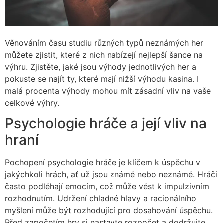
Věnováním času studiu různých typů neznámých her
můžete zjistit, které z nich nabízejí nejlepší šance na
výhru. Zjistěte, jaké jsou výhody jednotlivých her a
pokuste se najít ty, které mají nižší výhodu kasina. I
malá procenta výhody mohou mít zásadní vliv na vaše
celkové výhry.
Psychologie hráče a její vliv na
hraní
Pochopení psychologie hráče je klíčem k úspěchu v
jakýchkoli hrách, ať už jsou známé nebo neznámé. Hráči
často podléhají emocím, což může vést k impulzivním
rozhodnutím. Udržení chladné hlavy a racionálního
myšlení může být rozhodující pro dosahování úspěchu.
Před započetím hry si nastavte rozpočet a dodržujte