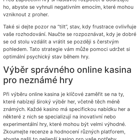
ho, abyste se vyhnuli negativním emocím, které mohou
vzniknout z proher.
Také si dejte pozor na “tilt”, stav, kdy frustrace ovlivňuje
vaše rozhodování. Naučte se rozpoznávat, kdy je dobré
se od stolu vzdálit a vrátit se později s čerstvým
pohledem. Tato strategie vám může pomoci udržet si
optimální psychický stav během hry.
Výběr správného online kasina
pro neznámé hry
Při výběru online kasina je klíčové zaměřit se na ty,
které nabízejí široký výběr her, včetně těch méně
známých. Každé kasino má specifickou nabídku her a
některé z nich se specializují na inovativní nebo
experimentální hry, které mohou být velmi výhodné.
Zkoumejte recenze a hodnocení různých platforem,
abyste našli to nejlepší kasino pro vaše potřeby.