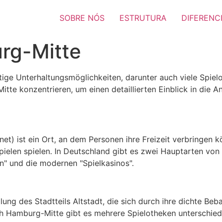
SOBRE NÓS
ESTRUTURA
DIFERENCI
rg-Mitte
ltige Unterhaltungsmöglichkeiten, darunter auch viele Spiel
tte konzentrieren, um einen detaillierten Einblick in die 
net) ist ein Ort, an dem Personen ihre Freizeit verbringen
ielen spielen. In Deutschland gibt es zwei Hauptarten von
n" und die modernen "Spielkasinos".
lung des Stadtteils Altstadt, die sich durch ihre dichte Be
ch Hamburg-Mitte gibt es mehrere Spielotheken unterschied