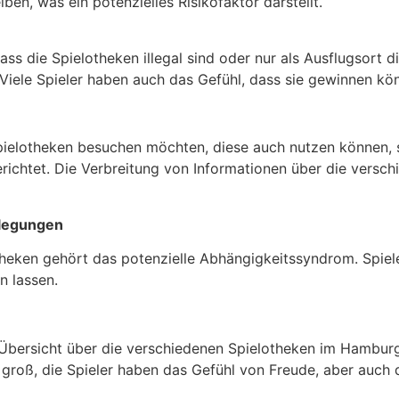
en, was ein potenzielles Risikofaktor darstellt.
s die Spielotheken illegal sind oder nur als Ausflugsort di
 Viele Spieler haben auch das Gefühl, dass sie gewinnen kö
Spielotheken besuchen möchten, diese auch nutzen können, s
erichtet. Die Verbreitung von Informationen über die versc
rlegungen
ken gehört das potenzielle Abhängigkeitssyndrom. Spieler,
n lassen.
 Übersicht über die verschiedenen Spielotheken im Hamburg
 groß, die Spieler haben das Gefühl von Freude, aber auch 