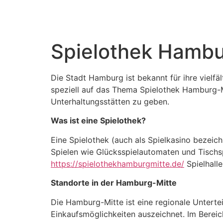
Ir
para
o
conteúdo
Spielothek Hambu
Die Stadt Hamburg ist bekannt für ihre vielfä
speziell auf das Thema Spielothek Hamburg-Mi
Unterhaltungsstätten zu geben.
Was ist eine Spielothek?
Eine Spielothek (auch als Spielkasino bezeich
Spielen wie Glücksspielautomaten und Tischsp
https://spielothekhamburgmitte.de/
Spielhalle
Standorte in der Hamburg-Mitte
Die Hamburg-Mitte ist eine regionale Untertei
Einkaufsmöglichkeiten auszeichnet. Im Berei