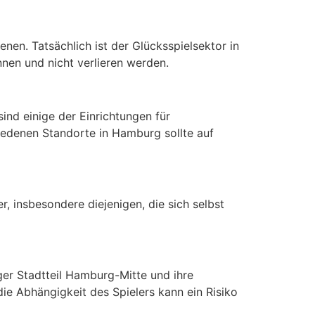
enen. Tatsächlich ist der Glücksspielsektor in
nnen und nicht verlieren werden.
ind einige der Einrichtungen für
hiedenen Standorte in Hamburg sollte auf
 insbesondere diejenigen, die sich selbst
er Stadtteil Hamburg-Mitte und ihre
die Abhängigkeit des Spielers kann ein Risiko