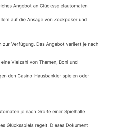
reiches Angebot an Glücksspielautomaten,
 allem auf die Ansage von Zockpoker und
 zur Verfügung. Das Angebot variiert je nach
n eine Vielzahl von Themen, Boni und
gegen den Casino-Hausbankier spielen oder
utomaten je nach Größe einer Spielhalle
des Glücksspiels regelt. Dieses Dokument