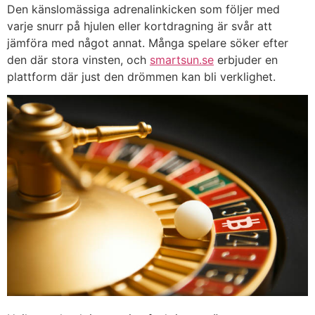
Den känslomässiga adrenalinkicken som följer med
varje snurr på hjulen eller kortdragning är svår att
jämföra med något annat. Många spelare söker efter
den där stora vinsten, och
smartsun.se
erbjuder en
plattform där just den drömmen kan bli verklighet.