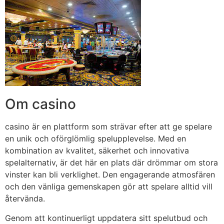
Om casino
casino är en plattform som strävar efter att ge spelare
en unik och oförglömlig spelupplevelse. Med en
kombination av kvalitet, säkerhet och innovativa
spelalternativ, är det här en plats där drömmar om stora
vinster kan bli verklighet. Den engagerande atmosfären
och den vänliga gemenskapen gör att spelare alltid vill
återvända.
Genom att kontinuerligt uppdatera sitt spelutbud och