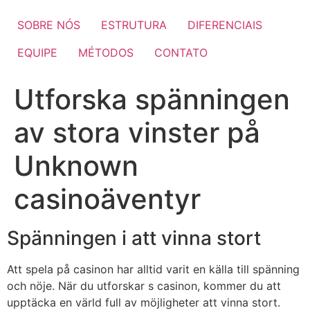
Ir
para
SOBRE NÓS
ESTRUTURA
DIFERENCIAIS
o
EQUIPE
MÉTODOS
CONTATO
conteúdo
Utforska spänningen
av stora vinster på
Unknown
casinoäventyr
Spänningen i att vinna stort
Att spela på casinon har alltid varit en källa till spänning
och nöje. När du utforskar s casinon, kommer du att
upptäcka en värld full av möjligheter att vinna stort.