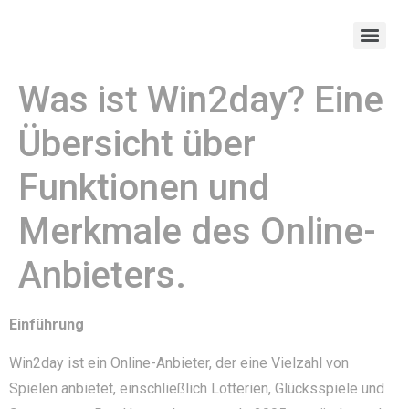
Was ist Win2day? Eine
Übersicht über
Funktionen und
Merkmale des Online-
Anbieters.
Einführung
Win2day ist ein Online-Anbieter, der eine Vielzahl von
Spielen anbietet, einschließlich Lotterien, Glücksspiele und